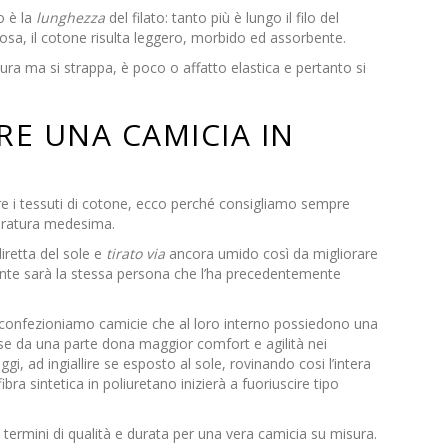
o è la
lunghezza
del filato
: tanto più è lungo il filo del
sa, il cotone risulta
leggero
,
morbido
ed
assorbente
.
ura ma si strappa, è poco o affatto elastica e pertanto si
RE UNA CAMICIA IN
rire i tessuti di cotone, ecco perché consigliamo sempre
ratura medesima.
iretta del sole e
tirato via
ancora umido così da migliorare
amente sarà la stessa persona che l’ha precedentemente
, confezioniamo camicie che al loro interno possiedono una
 se da una parte dona maggior comfort e agilità nei
aggi, ad ingiallire se esposto al sole, rovinando cosi l’intera
a sintetica in poliuretano inizierà a fuoriuscire tipo
n termini di qualità e durata per una vera camicia su misura.