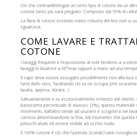
Ciò che contraddistingue un certo tipo di cotone da un altr
cotone tanto più sarà pregiato.
Composto dal 95% di cellulo
La fibra di cotone essendo
meno robusta del lino
non si us
sgualcisce
.
COME LAVARE E TRATTA
COTONE
I lavaggi frequenti e l’esposizione al sole tendono a scolo
lavaggi in lavatrice a 60°max
oppure a mano ad una tempe
Il capo deve essere asciugato possibilmente non alla luce d
l’arte dello stiro, facilitando chi se ne occupa (che sicur
lavata, appesa, ritirata…)
Saltuariamente e se eccezionalmente richiesto dal cliente
bassissima percentuale di
elastan
, (3%), questo materiale
movimenti, dall’altro tende ad usurarsi e
sciogliers
i nei lav
camicia determinandone la fine, dal momento che questa fibr
pelucchi alzati ed essere visibile ad occhio nudo.
Il 100% cotone è ciò che l’azienda
Scott&Crabb
consiglia i