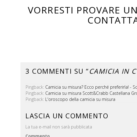
VORRESTI PROVARE UN
CONTATTA
3 COMMENTI SU “
CAMICIA IN 
Pingback:
Camicia su misura? Ecco perché preferirla! - S
Pingback:
Camicia su misura Scott&Crabb Castellana Gro
Pingback:
L'oroscopo della camicia su misura
LASCIA UN COMMENTO
La tua e-mail non sarà pubblicata
Commento