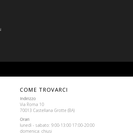
N
COME TROVARCI
Indirizzo
Via Roma 10
70013 Castellana Grotte (BA)
Orari
lunedì - sabato: 9:00-13:00 17:00-20:00
domenica: chiusi