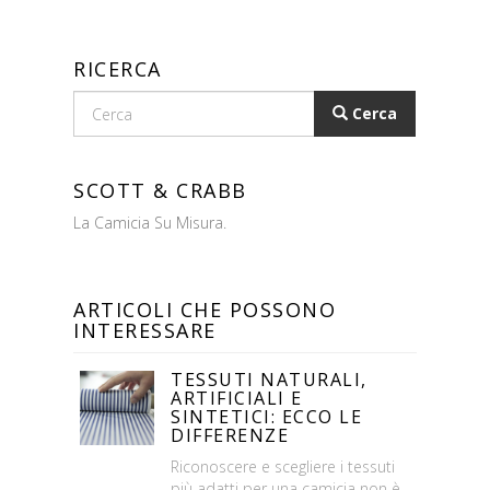
RICERCA
Cerca
SCOTT & CRABB
La Camicia Su Misura.
ARTICOLI CHE POSSONO
INTERESSARE
TESSUTI NATURALI,
ARTIFICIALI E
SINTETICI: ECCO LE
DIFFERENZE
Riconoscere e scegliere i tessuti
più adatti per una camicia non è