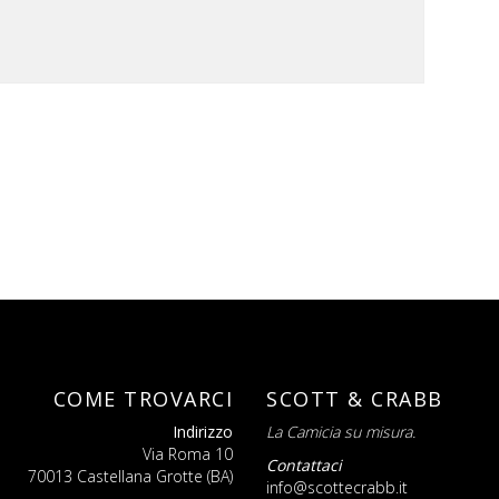
COME TROVARCI
SCOTT & CRABB
Indirizzo
La Camicia su misura.
Via Roma 10
Contattaci
70013 Castellana Grotte (BA)
info@scottecrabb.it