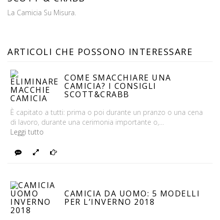
La Camicia Su Misura.
ARTICOLI CHE POSSONO INTERESSARE
COME SMACCHIARE UNA
CAMICIA? I CONSIGLI
SCOTT&CRABB
È capitato a tutti: prima o poi durante un pranzo o una cena
di lavoro, durante una cerimonia importante o,…
Leggi tutto
Rispondi
Foto
Continua
CAMICIA DA UOMO: 5 MODELLI
PER L’INVERNO 2018