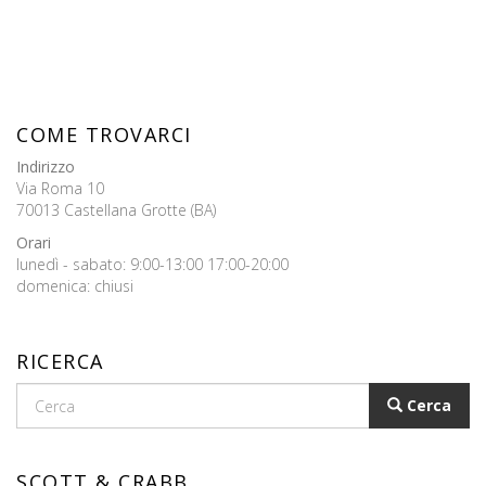
COME TROVARCI
Indirizzo
Via Roma 10
70013 Castellana Grotte (BA)
Orari
lunedì - sabato: 9:00-13:00 17:00-20:00
domenica: chiusi
RICERCA
Cerca
SCOTT & CRABB