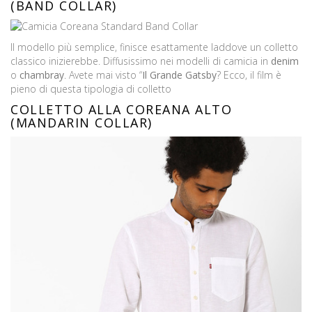
(BAND COLLAR)
Il modello più semplice, finisce esattamente laddove un colletto
classico inizierebbe. Diffusissimo nei modelli di camicia in
denim
o
chambray
. Avete mai visto “
Il Grande Gatsby
? Ecco, il film è
pieno di questa tipologia di colletto
COLLETTO ALLA COREANA ALTO
(MANDARIN COLLAR)