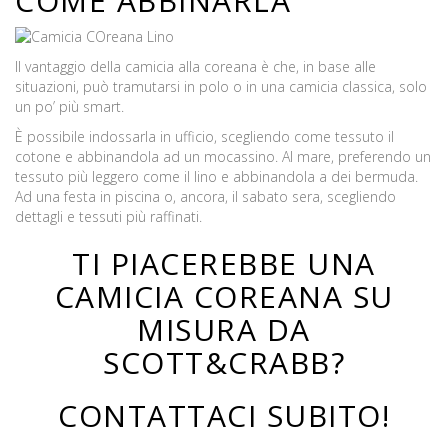
COME ABBINARLA
Il vantaggio della camicia alla coreana è che, in base alle
situazioni, può tramutarsi in polo o in una camicia classica, solo
un po’ più smart.
È possibile indossarla in ufficio, scegliendo come tessuto il
cotone e abbinandola ad un mocassino. Al mare, preferendo un
tessuto più leggero come il lino e abbinandola a dei bermuda.
Ad una festa in piscina o, ancora, il sabato sera, scegliendo
dettagli e tessuti più raffinati.
TI PIACEREBBE UNA
CAMICIA COREANA SU
MISURA DA
SCOTT&CRABB?
CONTATTACI SUBITO!