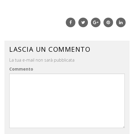
Facebook
Twitter
Google+
Pinterest
Linke
LASCIA UN COMMENTO
La tua e-mail non sarà pubblicata
Commento