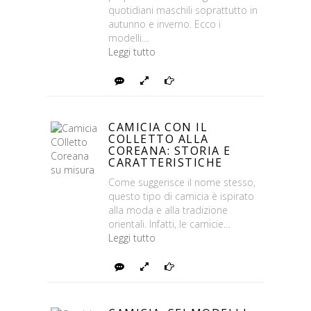
quotidiani maschili soprattutto in
autunno e inverno. Ecco i
modelli…
Leggi tutto
Rispondi
Foto
Continua
CAMICIA CON IL
COLLETTO ALLA
COREANA: STORIA E
CARATTERISTICHE
Come suggerisce il nome stesso,
questo tipo di camicia è ispirato
alla moda e alla tradizione
orientali. Infatti, le camicie…
Leggi tutto
Rispondi
Foto
Continua