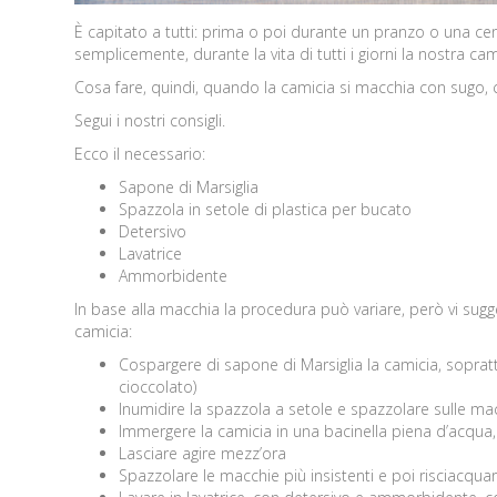
È capitato a tutti: prima o poi durante un pranzo o una ce
semplicemente, durante la vita di tutti i giorni la nostra ca
Cosa fare, quindi, quando la camicia si macchia con sugo, 
Segui i nostri consigli.
Ecco il necessario:
Sapone di Marsiglia
Spazzola in setole di plastica per bucato
Detersivo
Lavatrice
Ammorbidente
In base alla macchia la procedura può variare, però vi sug
camicia:
Cospargere di sapone di Marsiglia la camicia, sopratt
cioccolato)
Inumidire la spazzola a setole e spazzolare sulle ma
Immergere la camicia in una bacinella piena d’acqua, 
Lasciare agire mezz’ora
Spazzolare le macchie più insistenti e poi risciacqua