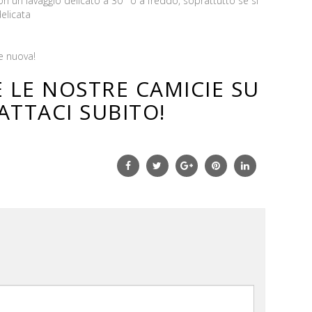
n un lavaggio delicato a 30° o a freddo, soprattutto se si
delicata
e nuova!
 LE NOSTRE CAMICIE SU
ATTACI SUBITO
!
Facebook
Twitter
Google+
Pinterest
Linkedin