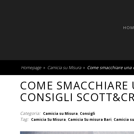
HOM
Homepage
»
Camicia su Misura
»
Come smacchiare una ca
COME SMACCHIARE U
CONSIGLI SCOTT&C
Categoria:
,
Camicia su Misura
Consigli
Tag:
,
,
Camicia Su Misura
Camicia Su misura Bari
Camicia su