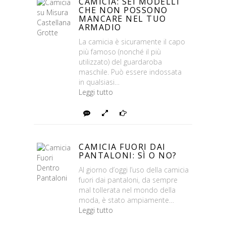
CAMICIA: SEI MODELLI
CHE NON POSSONO
MANCARE NEL TUO
ARMADIO
La camicia è sicuramente il capo
più famoso (nonché il più
utilizzato) del guardaroba
maschile. Può essere indossata
in qualsiasi…
Leggi tutto
Rispondi
Foto
Continua
CAMICIA FUORI DAI
PANTALONI: SÌ O NO?
Al giorno d’oggi l’uso della camicia
fuori dai pantaloni, da sempre
mal tollerata nel mondo della
moda, è stato ampiamente…
Leggi tutto
Rispondi
Foto
Continua