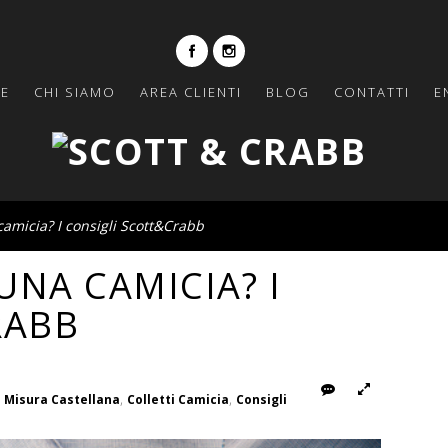
E
CHI SIAMO
AREA CLIENTI
BLOG
CONTATTI
E
micia? I consigli Scott&Crabb
NA CAMICIA? I
RABB
Rispondi
Foto
,
,
 Misura Castellana
Colletti Camicia
Consigli