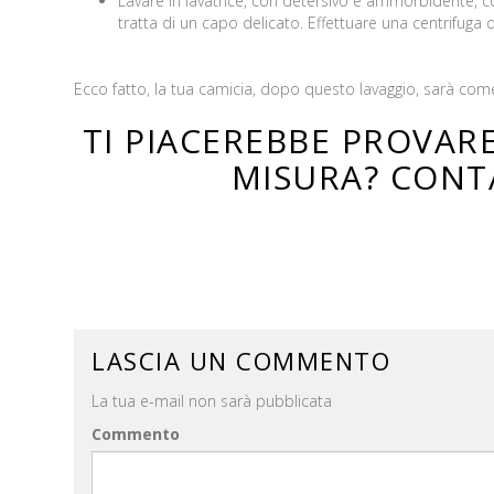
Lavare in lavatrice, con detersivo e ammorbidente, co
tratta di un capo delicato. Effettuare una centrifuga 
Ecco fatto, la tua camicia, dopo questo lavaggio, sarà com
TI PIACEREBBE PROVARE
MISURA?
CONT
LASCIA UN COMMENTO
La tua e-mail non sarà pubblicata
Commento