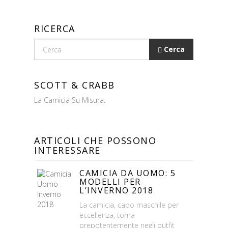
RICERCA
Cerca
SCOTT & CRABB
La Camicia Su Misura.
ARTICOLI CHE POSSONO
INTERESSARE
CAMICIA DA UOMO: 5
MODELLI PER
L’INVERNO 2018
La camicia, capo maschile per
eccellenza, torna
prepotentemente negli outfit