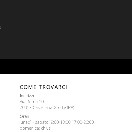
N
COME TROVARCI
Indirizzo
Via Roma 10
70013 Castellana Grotte (BA)
Orari
lunedì - sabato: 9:00-13:00 17:00-20:00
domenica: chiusi