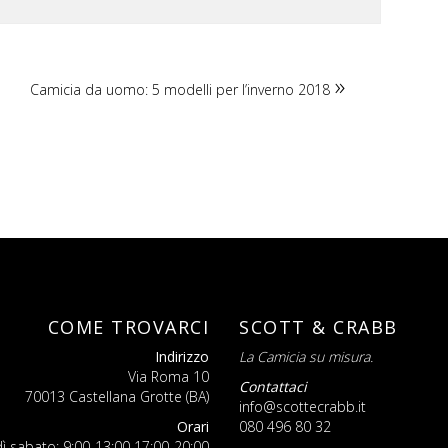
Camicia da uomo: 5 modelli per l’inverno 2018
COME TROVARCI
SCOTT & CRABB
Indirizzo
La Camicia su misura.
Via Roma 10
Contattaci
70013 Castellana Grotte (BA)
info@scottecrabb.it
Orari
080 496 80 32
ì sabato: 9:00-13:00 17:00-20:00