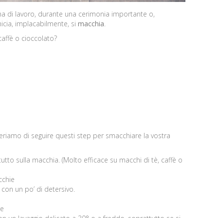
na di lavoro, durante una cerimonia importante o,
micia, implacabilmente, si
macchia
.
caffè o cioccolato?
geriamo di seguire questi step per smacchiare la vostra
utto sulla macchia. (Molto efficace su macchi di tè, caffè o
cchie
con un po’ di detersivo.
re