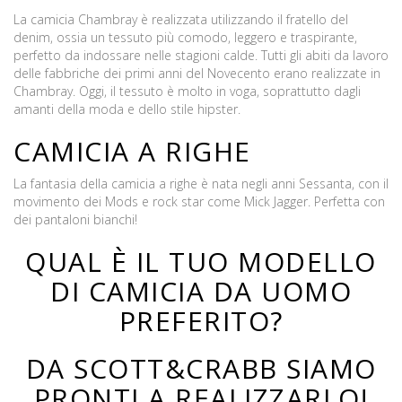
La camicia Chambray è realizzata utilizzando il fratello del
denim, ossia un tessuto più comodo, leggero e traspirante,
perfetto da indossare nelle stagioni calde. Tutti gli abiti da lavoro
delle fabbriche dei primi anni del Novecento erano realizzate in
Chambray. Oggi, il tessuto è molto in voga, soprattutto dagli
amanti della moda e dello stile hipster.
CAMICIA A RIGHE
La fantasia della camicia a righe è nata negli anni Sessanta, con il
movimento dei Mods e rock star come Mick Jagger. Perfetta con
dei pantaloni bianchi!
QUAL È IL TUO MODELLO
DI CAMICIA DA UOMO
PREFERITO?
DA SCOTT&CRABB SIAMO
PRONTI A REALIZZARLO!