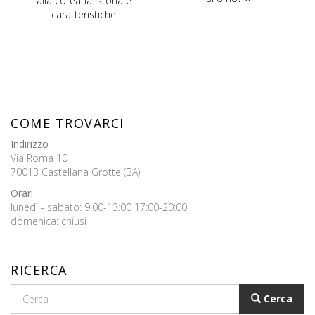
alla coreana: storia e
caratteristiche
COME TROVARCI
Indirizzo
Via Roma 10
70013 Castellana Grotte (BA)
Orari
lunedì - sabato: 9:00-13:00 17:00-20:00
domenica: chiusi
RICERCA
Cerca