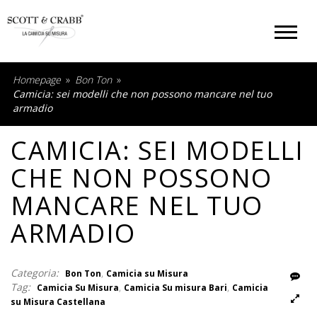
Homepage
»
Bon Ton
»
Camicia: sei modelli che non possono mancare nel tuo
armadio
CAMICIA: SEI MODELLI
CHE NON POSSONO
MANCARE NEL TUO
ARMADIO
Rispondi
Categoria:
,
Bon Ton
Camicia su Misura
Foto
Tag:
,
,
Camicia Su Misura
Camicia Su misura Bari
Camicia
su Misura Castellana