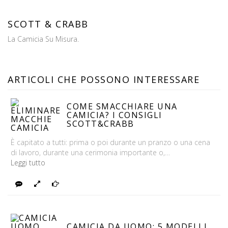
SCOTT & CRABB
La Camicia Su Misura.
ARTICOLI CHE POSSONO INTERESSARE
COME SMACCHIARE UNA
CAMICIA? I CONSIGLI
SCOTT&CRABB
È capitato a tutti: prima o poi durante un pranzo o una cena
di lavoro, durante una cerimonia importante o,…
Leggi tutto
Rispondi
Foto
Continua
CAMICIA DA UOMO: 5 MODELLI