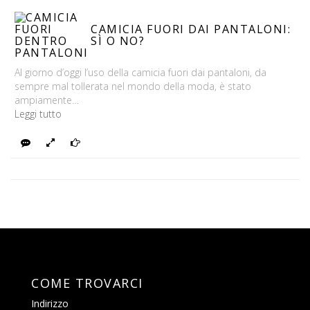
CAMICIA FUORI DAI PANTALONI:
SÌ O NO?
Al giorno d’oggi l’uso della camicia fuori dai pantaloni, da
sempre mal tollerata nel mondo della moda, è stato
ampiamente…
Leggi tutto
Rispondi
Foto
Continua
COME TROVARCI
Indirizzo