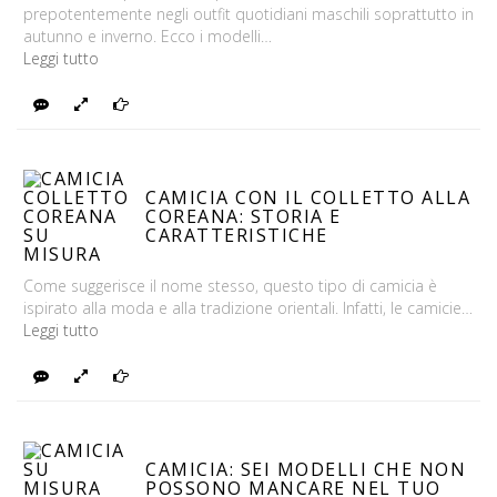
prepotentemente negli outfit quotidiani maschili soprattutto in
autunno e inverno. Ecco i modelli…
Leggi tutto
Rispondi
Foto
Continua
CAMICIA CON IL COLLETTO ALLA
COREANA: STORIA E
CARATTERISTICHE
Come suggerisce il nome stesso, questo tipo di camicia è
ispirato alla moda e alla tradizione orientali. Infatti, le camicie…
Leggi tutto
Rispondi
Foto
Continua
CAMICIA: SEI MODELLI CHE NON
POSSONO MANCARE NEL TUO