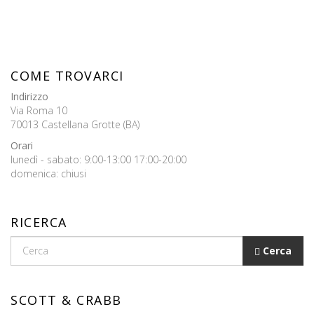
COME TROVARCI
Indirizzo
Via Roma 10
70013 Castellana Grotte (BA)
Orari
lunedì - sabato: 9:00-13:00 17:00-20:00
domenica: chiusi
RICERCA
Cerca
SCOTT & CRABB