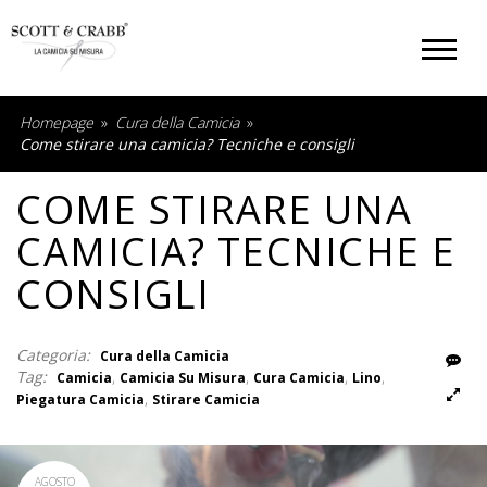
Homepage
»
Cura della Camicia
»
Come stirare una camicia? Tecniche e consigli
COME STIRARE UNA
CAMICIA? TECNICHE E
CONSIGLI
Rispondi
Categoria:
Cura della Camicia
Foto
Tag:
,
,
,
,
Camicia
Camicia Su Misura
Cura Camicia
Lino
,
Piegatura Camicia
Stirare Camicia
AGOSTO