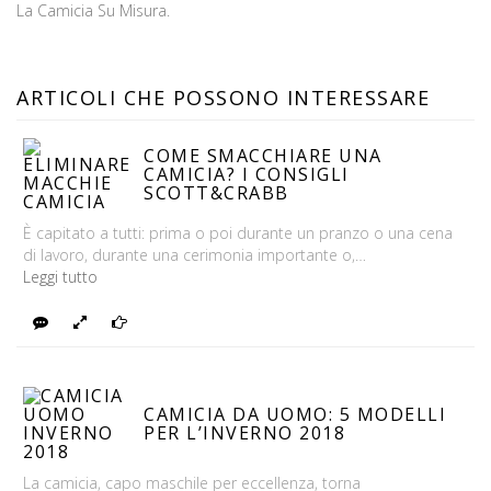
La Camicia Su Misura.
ARTICOLI CHE POSSONO INTERESSARE
COME SMACCHIARE UNA
CAMICIA? I CONSIGLI
SCOTT&CRABB
È capitato a tutti: prima o poi durante un pranzo o una cena
di lavoro, durante una cerimonia importante o,…
Leggi tutto
Rispondi
Foto
Continua
CAMICIA DA UOMO: 5 MODELLI
PER L’INVERNO 2018
La camicia, capo maschile per eccellenza, torna