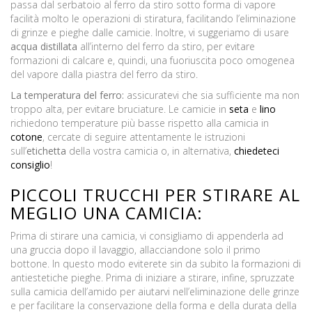
passa dal serbatoio al ferro da stiro sotto forma di vapore
facilità molto le operazioni di stiratura, facilitando l’eliminazione
di grinze e pieghe dalle camicie. Inoltre, vi suggeriamo di usare
acqua distillata
all’interno del ferro da stiro, per evitare
formazioni di calcare e, quindi, una fuoriuscita poco omogenea
del vapore dalla piastra del ferro da stiro.
La temperatura del ferro:
assicuratevi che sia sufficiente ma non
troppo alta, per evitare bruciature. Le camicie in
seta
e
lino
richiedono temperature più basse rispetto alla camicia in
cotone
, cercate di seguire attentamente le istruzioni
sull’
etichetta
della vostra camicia o, in alternativa,
chiedeteci
consiglio
!
PICCOLI TRUCCHI PER STIRARE AL
MEGLIO UNA CAMICIA:
Prima di stirare una camicia, vi consigliamo di appenderla ad
una gruccia dopo il lavaggio, allacciandone solo il primo
bottone. In questo modo eviterete sin da subito la formazioni di
antiestetiche pieghe. Prima di iniziare a stirare, infine, spruzzate
sulla camicia dell’amido per aiutarvi nell’eliminazione delle grinze
e per facilitare la conservazione della forma e della durata della